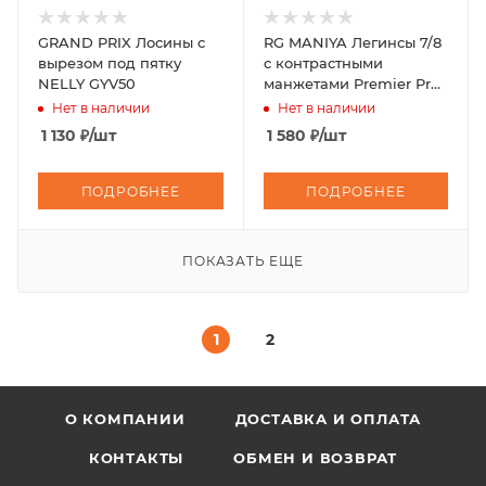
GRAND PRIX Лосины с
RG MANIYA Легинсы 7/8
вырезом под пятку
с контрастными
NELLY GYV50
манжетами Premier Pro
Maia
Нет в наличии
Нет в наличии
1 130
₽
/шт
1 580
₽
/шт
ПОДРОБНЕЕ
ПОДРОБНЕЕ
ПОКАЗАТЬ ЕЩЕ
1
2
О КОМПАНИИ
ДОСТАВКА И ОПЛАТА
КОНТАКТЫ
ОБМЕН И ВОЗВРАТ