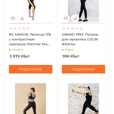
RG MANIYA Легинсы 7/8
GRAND PRIX Лосины
с контрастным
для мальчика COLIN
лампасом Premier Pro
B3V41xx
Vienna
Много
Мало
2 070
₽
/шт
990
₽
/шт
ПОДРОБНЕЕ
ПОДРОБНЕЕ