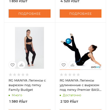
1 850
₽
/шт
4 520
₽
/шт
ПОДРОБНЕЕ
ПОДРОБНЕЕ
RG MANIYA Легинсы с
RG MANIYA Легинсы
вырезом под пятку
удлиненные с вырезом
Family Budget
под пятку Premier BASIC
9
Много
Достаточно
1 580
₽
/шт
2 120
₽
/шт