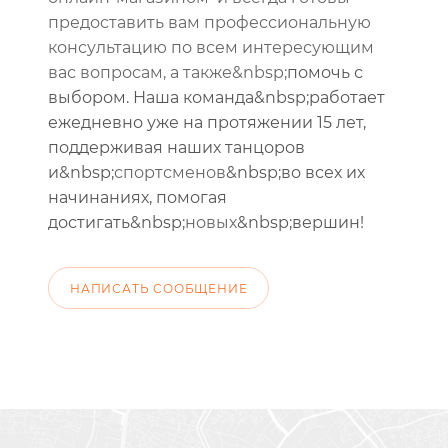
предоставить вам профессиональную
консультацию по всем интересующим
вас вопросам, а также&nbsp;
помочь с
выбором. Наша команда&nbsp;работает
ежедневно уже на протяжении 15 лет,
поддерживая наших танцоров
и&nbsp;
спортсменов
&nbsp;во всех их
начинаниях, помогая
достигать&nbsp;
новых
&nbsp;вершин
!
НАПИСАТЬ СООБЩЕНИЕ